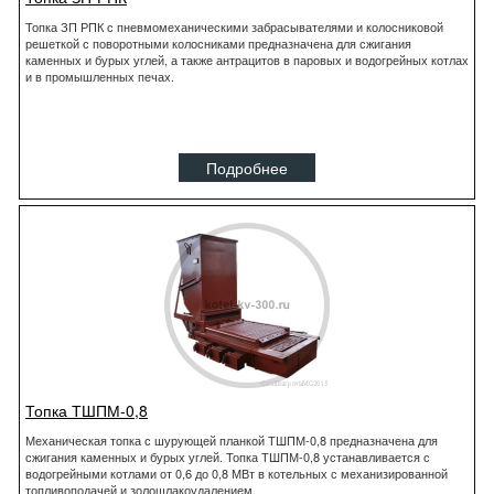
Топка ЗП РПК с пневмомеханическими забрасывателями и колосниковой
решеткой с поворотными колосниками предназначена для сжигания
каменных и бурых углей, а также антрацитов в паровых и водогрейных котлах
и в промышленных печах.
Подробнее
Топка ТШПМ-0,8
Механическая топка с шурующей планкой ТШПМ-0,8 предназначена для
сжигания каменных и бурых углей. Топка ТШПМ-0,8 устанавливается с
водогрейными котлами от 0,6 до 0,8 МВт в котельных с механизированной
топливоподачей и золошлакоудалением.