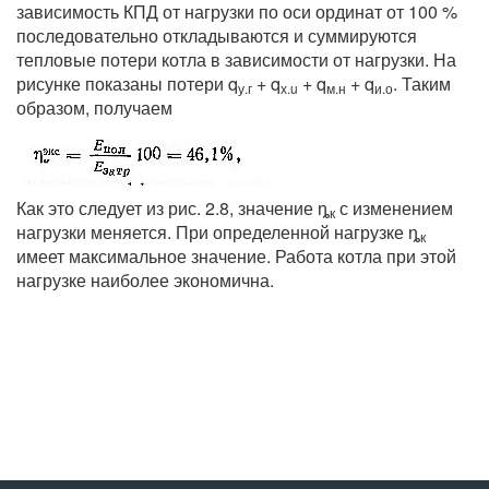
зависимость КПД от нагрузки по оси ординат от 100 %
последовательно откладываются и суммируются
тепловые потери котла в зависимости от нагрузки. На
рисунке показаны потери q
+ q
+ q
+ q
. Таким
у.г
х.u
м.н
и.о
образом, получаем
Как это следует из рис. 2.8, значение ȵ
с изменением
к
нагрузки меняется. При определенной нагрузке ȵ
к
имеет максимальное значение. Работа котла при этой
нагрузке наиболее экономична.